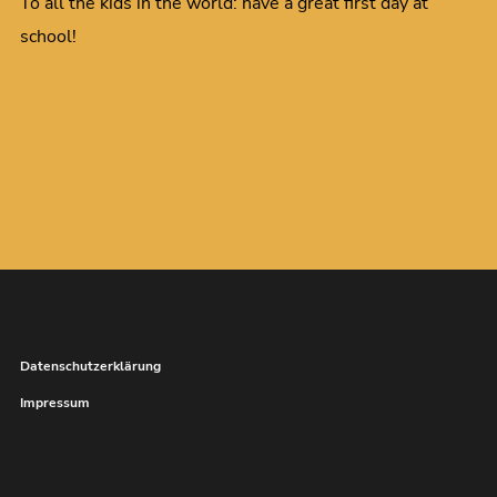
To all the kids in the world: have a great first day at
school!
Datenschutzerklärung
Impressum