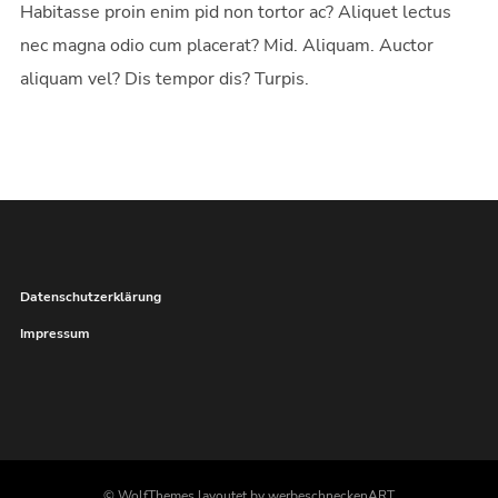
Habitasse proin enim pid non tortor ac? Aliquet lectus
nec magna odio cum placerat? Mid. Aliquam. Auctor
aliquam vel? Dis tempor dis? Turpis.
Datenschutzerklärung
Impressum
© WolfThemes layoutet by werbeschneckenART