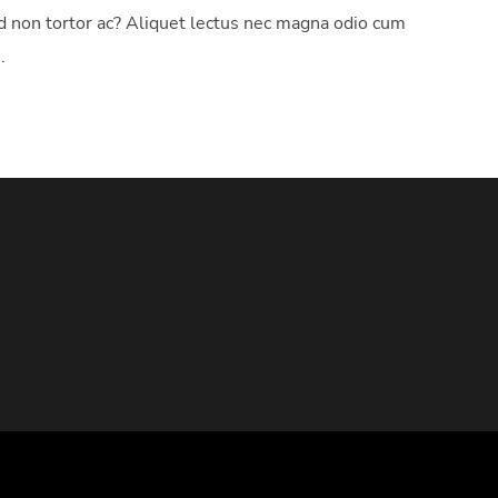
id non tortor ac? Aliquet lectus nec magna odio cum
.