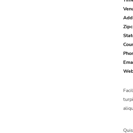
Tim
Ven
Add
Zipc
Stat
Coun
Pho
Emai
Web
Faci
turp
aliq
Quis