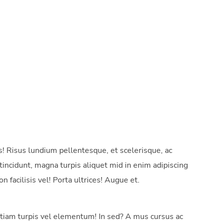
is! Risus lundium pellentesque, et scelerisque, ac
t tincidunt, magna turpis aliquet mid in enim adipiscing
n facilisis vel! Porta ultrices! Augue et.
u etiam turpis vel elementum! In sed? A mus cursus ac