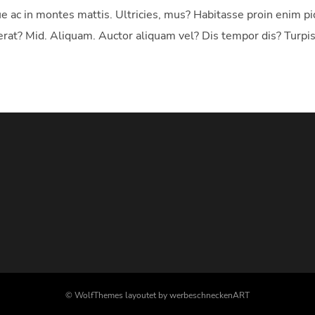
e ac in montes mattis. Ultricies, mus? Habitasse proin enim p
erat? Mid. Aliquam. Auctor aliquam vel? Dis tempor dis? Turpis
© WolfThemes layoutet by werbeschneckenART