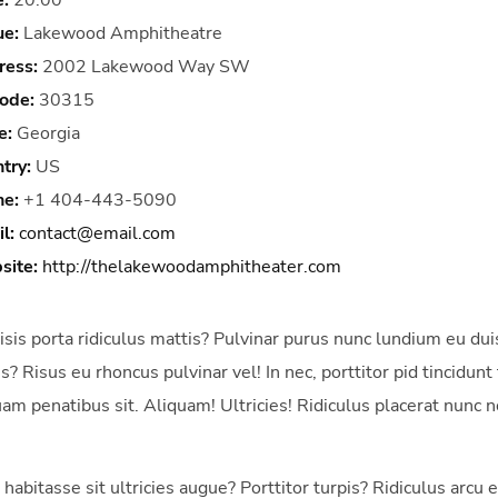
e:
20:00
ue:
Lakewood Amphitheatre
ress:
2002 Lakewood Way SW
ode:
30315
e:
Georgia
try:
US
ne:
+1 404-443-5090
l:
contact@email.com
site:
http://thelakewoodamphitheater.com
lisis porta ridiculus mattis? Pulvinar purus nunc lundium eu du
is? Risus eu rhoncus pulvinar vel! In nec, porttitor pid tincidun
uam penatibus sit. Aliquam! Ultricies! Ridiculus placerat nunc no
 habitasse sit ultricies augue? Porttitor turpis? Ridiculus arc